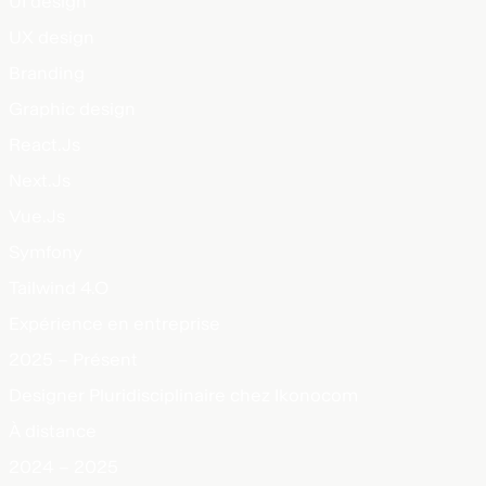
UI design
UX design
Branding
Graphic design
React.Js
Next.Js
Vue.Js
Symfony
Tailwind 4.O
Expérience en entreprise
2025 – Présent
Designer Pluridisciplinaire chez Ikonocom
À distance
2024 – 2025