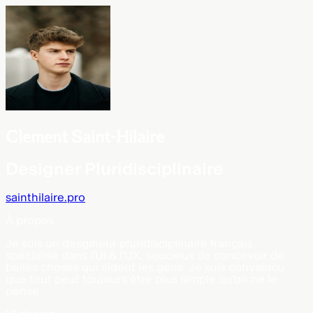
Clement Saint-Hilaire
Designer Pluridisciplinaire
sainthilaire.pro
À propos
Je suis un desgineur pluridisciplinaire français
spécialisé dans l'UI & l'UX, soucieux de concevoir de
belles choses qui aident les gens. Je suis convaincu
que tout peut toujours être plus simple qu'on ne le
pense.