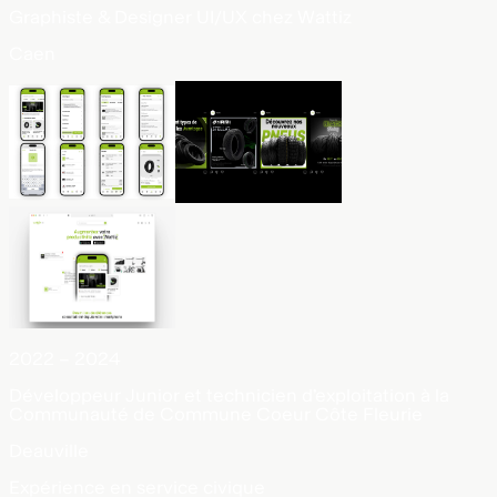
Graphiste & Designer UI/UX chez Wattiz
Caen
2022 – 2024
Développeur Junior et technicien d'exploitation à la
Communauté de Commune Coeur Côte Fleurie
Deauville
Expérience en service civique