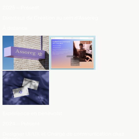
2025 – Présent
Directeur de Création au sein d'Assoreg
À distance
Expérience en bénévolat
2024 – Présent
Designer UI/UX et Chargé de communication chez