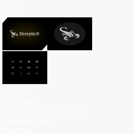
Skorpia
Remote
Formations
2025 – Présent
Master Design UI/UX en alternance
MyDigitalSchool Paris
2024 – 2025