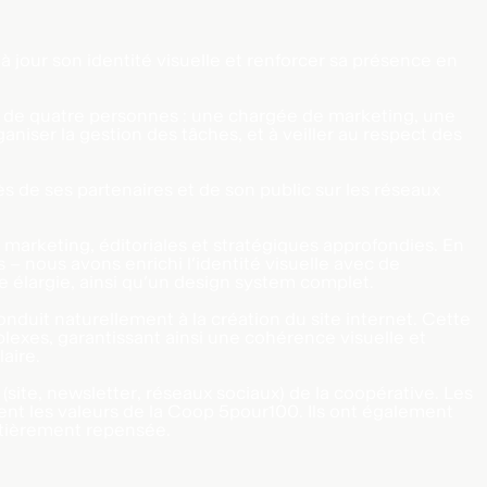
 jour son identité visuelle et renforcer sa présence en
ipe de quatre personnes : une chargée de marketing, une
aniser la gestion des tâches, et à veiller au respect des
près de ses partenaires et de son public sur les réseaux
s marketing, éditoriales et stratégiques approfondies. En
– nous avons enrichi l’identité visuelle avec de
e élargie, ainsi qu’un design system complet.
nduit naturellement à la création du site internet. Cette
exes, garantissant ainsi une cohérence visuelle et
aire.
 (site, newsletter, réseaux sociaux) de la coopérative. Les
ent les valeurs de la Coop 5pour100. Ils ont également
entièrement repensée.