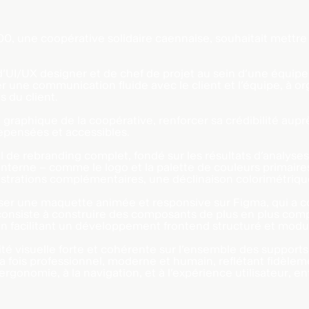
0, une coopérative solidaire caennaise, souhaitait mettre à
es d’UI/UX designer et de chef de projet au sein d’une équ
 une communication fluide avec le client et l’équipe, à org
s du client.
ntité graphique de la coopérative, renforcer sa crédibilité au
epensées et accessibles.
il de rebranding complet, fondé sur les résultats d’analyse
terne – comme le logo et la palette de couleurs primaires 
lustrations complémentaires, une déclinaison colorimétriqu
iser une maquette animée et responsive sur Figma, qui a co
onsiste à construire des composants de plus en plus compl
 en facilitant un développement frontend structuré et modul
tité visuelle forte et cohérente sur l’ensemble des supports
a fois professionnel, moderne et humain, reflétant fidèlem
ergonomie, à la navigation, et à l’expérience utilisateur, 