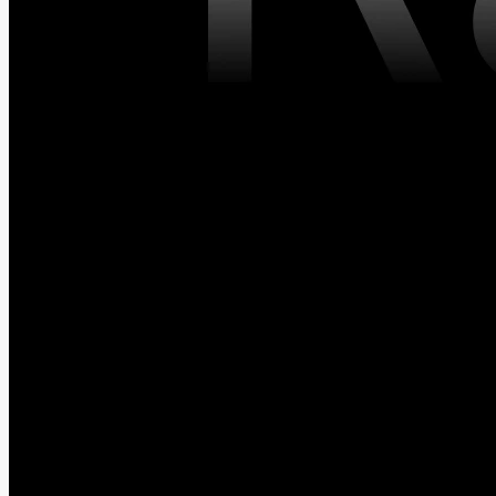
de filtrage et de recherche enrichissent l’expérience
utilisateur.
J’ai utilisé Figma et ses fonctionnalités avancées de
prototypage et de conditions pour permettre une
navigation complète sans avoir à concevoir l’ensemble
des pages. Toutefois, en raison des limitations de
Figma, j’ai préféré coder le globe en React, puis intégrer
une capture vidéo de celui-ci dans mon prototype
Figma.